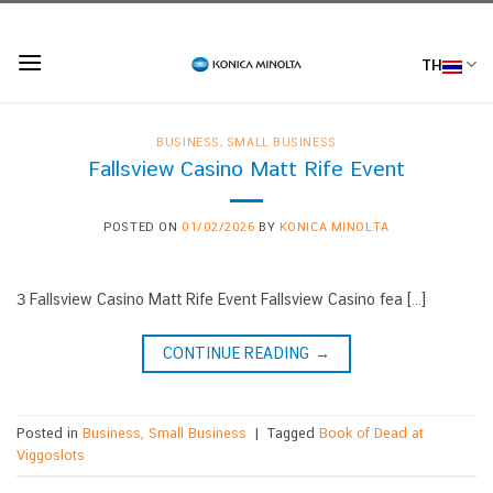
Skip
to
TH
content
BUSINESS, SMALL BUSINESS
Fallsview Casino Matt Rife Event
POSTED ON
01/02/2026
BY
KONICA MINOLTA
З Fallsview Casino Matt Rife Event Fallsview Casino fea […]
CONTINUE READING
→
Posted in
Business, Small Business
|
Tagged
Book of Dead at
Viggoslots