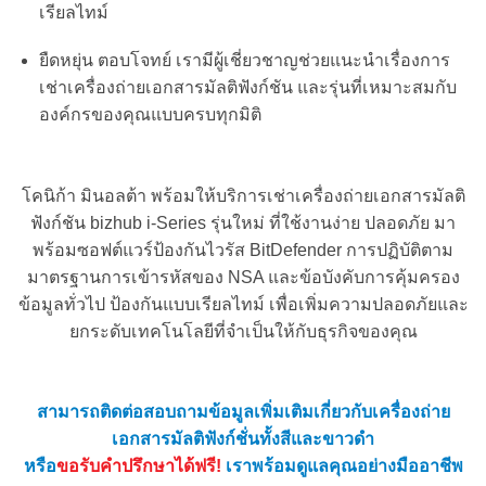
เรียลไทม์
ยืดหยุ่น ตอบโจทย์ เรามีผู้เชี่ยวชาญช่วยแนะนำเรื่องการ
เช่าเครื่องถ่ายเอกสารมัลติฟังก์ชัน
และรุ่นที่เหมาะสมกับ
องค์กรของคุณแบบครบทุกมิติ
โคนิก้า มินอลต้า พร้อมให้บริการ
เช่าเครื่องถ่ายเอกสารมัลติ
ฟังก์ชัน
bizhub i-Series รุ่นใหม่ ที่ใช้งานง่าย ปลอดภัย มา
พร้อมซอฟต์แวร์ป้องกันไวรัส BitDefender การปฏิบัติตาม
มาตรฐานการเข้ารหัสของ NSA และข้อบังคับการคุ้มครอง
ข้อมูลทั่วไป ป้องกันแบบเรียลไทม์ เพื่อเพิ่มความปลอดภัยและ
ยกระดับเทคโนโลยีที่จำเป็นให้กับธุรกิจของคุณ
สามารถติดต่อสอบถามข้อมูลเพิ่มเติมเกี่ยวกับ
เครื่องถ่าย
เอกสารมัลติฟังก์ชั่น
ทั้ง
สี
และ
ขาวดำ
หรือ
ขอรับคำปรึกษาได้
ฟรี!
เราพร้อมดูแลคุณอย่างมืออาชีพ