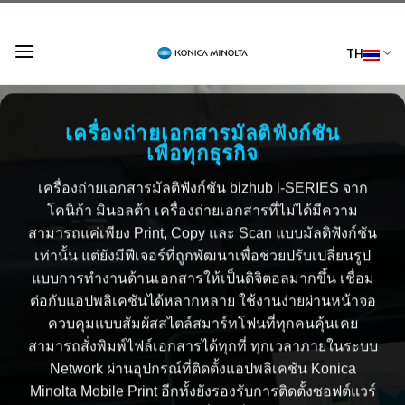
Skip
to
TH
content
เครื่องถ่ายเอกสารมัลติฟังก์ชัน
เพื่อทุกธุรกิจ
เครื่องถ่ายเอกสารมัลติฟังก์ชัน
bizhub i-SERIES จาก
โคนิก้า มินอลต้า
เครื่องถ่ายเอกสาร
ที่ไม่ได้มีความ
สามารถแค่เพียง Print, Copy และ Scan แบบ
มัลติฟังก์ชัน
เท่านั้น แต่ยังมีฟีเจอร์ที่ถูกพัฒนาเ
พื่อช่วยปรับเปลี่ยนรูป
แบบการทำงานด้านเอกสารให้เป็นดิจิตอลมากขึ้น เชื่อม
ต่อกับแอปพลิเคชันได้หลากหลาย ใช้งานง่ายผ่านหน้าจอ
ควบคุมแบบสัมผัสสไตล์สมาร์ทโฟนที่ทุกคนคุ้นเคย
สามารถสั่งพิมพ์ไฟล์เอกสารได้ทุกที่ ทุกเวลาภายในระบบ
Network ผ่านอุปกรณ์ที่ติดตั้งแอปพลิเคชัน Konica
Minolta Mobile Print อีกทั้งยังรองรับการติดตั้งซอฟต์แวร์