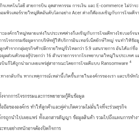
ธุรกิจเทคโนโลยี สายการบิน อุตสาหกรรม การเงิน และ E-commerce ไม่ว่าจะเ
ร์คอมพิวเตอร์รายใหญ่ติดอันดับโลกอย่าง Acer ต่างก็ต้องเผชิญกับการโจมต
พราะองค์กรใหญ่หลายแห่งในประเทศต่างก็เผชิญกับการโจมตีทางไซเบอร์จนทำใ
้งการโจรกรรมข้อมูลจากบริษัทผู้ให้บริการอินเทอร์เน็ตยักษ์ใหญ่ จนทำให้ข้อ
ูลลูกค้าจากกลุ่มธุรกิจค้าปลีกรายใหญ่รั่วไหลกว่า 5.9 แสนรายการ อันได้แก่ชื่
้อมูลส่วนตัวของผู้ป่วยกว่า 16 ล้านรายการจากโรงพยาบาลใหญ่ในประเทศ แล
4
ยการบินก็ได้ถูกนำมาเผยแพร่สู่สาธารณะโดยการโจมตีแบบ Ransomware
่ในทางกลับกัน หากเหตุการณ์เหล่านี้เกิดขึ้นภายในองค์กรของเรา และบริษัทไ
ทั้งจากการโจรกรรมและการพยายามกู้คืนข้อมูล
ือขององค์กร ทำให้ลูกค้าและคู่ค่าเกิดความไม่มั่นใจที่จะร่วมธุรกิจ
์กรถูกนำไปเผยแพร่ ทั้งเอกสารสัญญา ข้อมูลสินค้า รวมไปถึงแผนการทำงาน
ลกระทบอย่างหนักอาจต้องปิดกิจการ