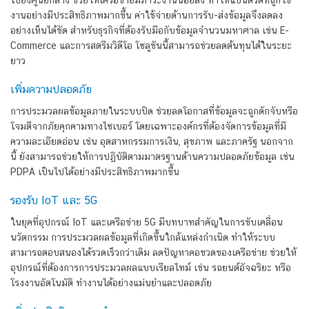
งานอย่างมีประสิทธิภาพมากขึ้น ค่าใช้จ่ายด้านการรับ-ส่งข้อมูลจึงลดลง
อย่างเห็นได้ชัด สำหรับธุรกิจที่ต้องรับมือกับข้อมูลจำนวนมหาศาล เช่น E-
Commerce และการสตรีมวิดีโอ โซลูชันนี้สามารถช่วยลดต้นทุนได้ในระยะ
ยาว
เพิ่มความปลอดภัย
การประมวลผลข้อมูลภายในระบบปิด ช่วยลดโอกาสที่ข้อมูลจะถูกดักจับหรือ
โจมตีจากภัยคุกคามทางไซเบอร์ โดยเฉพาะองค์กรที่ต้องจัดการข้อมูลที่มี
ความละเอียดอ่อน เช่น อุตสาหกรรมการเงิน, สุขภาพ และภาครัฐ นอกจาก
นี้ ยังสามารถช่วยให้การปฏิบัติตามมาตรฐานด้านความปลอดภัยข้อมูล เช่น
PDPA เป็นไปได้อย่างมีประสิทธิภาพมากขึ้น
รองรับ IoT และ 5G
ในยุคที่อุปกรณ์ IoT และเครือข่าย 5G มีบทบาทสำคัญในการขับเคลื่อน
นวัตกรรม การประมวลผลข้อมูลที่เกิดขึ้นใกล้แหล่งกำเนิด ทำให้ระบบ
สามารถตอบสนองได้รวดเร็วกว่าเดิม ลดปัญหาคอขวดของเครือข่าย ช่วยให้
อุปกรณ์ที่ต้องการการประมวลผลแบบเรียลไทม์ เช่น รถยนต์อัจฉริยะ หรือ
โรงงานอัตโนมัติ ทำงานได้อย่างแม่นยำและปลอดภัย