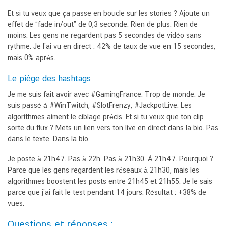
Et si tu veux que ça passe en boucle sur les stories ? Ajoute un
effet de “fade in/out” de 0,3 seconde. Rien de plus. Rien de
moins. Les gens ne regardent pas 5 secondes de vidéo sans
rythme. Je l’ai vu en direct : 42% de taux de vue en 15 secondes,
mais 0% après.
Le piège des hashtags
Je me suis fait avoir avec #GamingFrance. Trop de monde. Je
suis passé à #WinTwitch, #SlotFrenzy, #JackpotLive. Les
algorithmes aiment le ciblage précis. Et si tu veux que ton clip
sorte du flux ? Mets un lien vers ton live en direct dans la bio. Pas
dans le texte. Dans la bio.
Je poste à 21h47. Pas à 22h. Pas à 21h30. À 21h47. Pourquoi ?
Parce que les gens regardent les réseaux à 21h30, mais les
algorithmes boostent les posts entre 21h45 et 21h55. Je le sais
parce que j’ai fait le test pendant 14 jours. Résultat : +38% de
vues.
Questions et réponses :