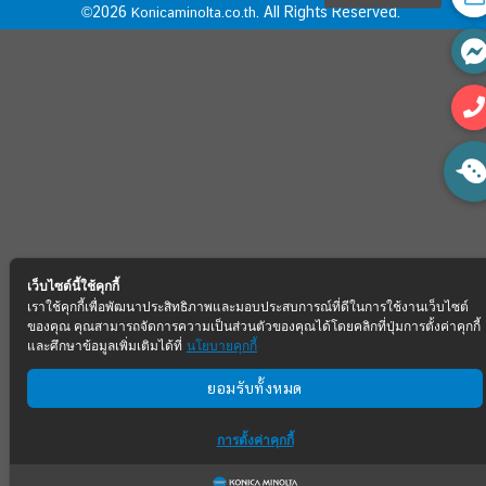
©2026
.
All Rights Reserved.
Konicaminolta.co.th
เว็บไซต์นี้ใช้คุกกี้
เราใช้คุกกี้เพื่อพัฒนาประสิทธิภาพและมอบประสบการณ์ที่ดีในการใช้งานเว็บไซต์
ของคุณ คุณสามารถจัดการความเป็นส่วนตัวของคุณได้โดยคลิกที่ปุ่มการตั้งค่าคุกกี้
และศึกษาข้อมูลเพิ่มเติมได้ที่
นโยบายคุกกี้
ยอมรับทั้งหมด
การตั้งค่าคุกกี้