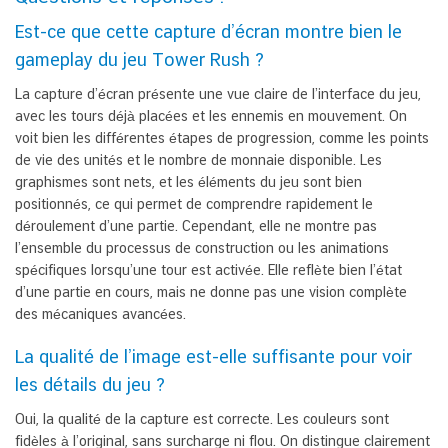
Est-ce que cette capture d’écran montre bien le
gameplay du jeu Tower Rush ?
La capture d’écran présente une vue claire de l’interface du jeu,
avec les tours déjà placées et les ennemis en mouvement. On
voit bien les différentes étapes de progression, comme les points
de vie des unités et le nombre de monnaie disponible. Les
graphismes sont nets, et les éléments du jeu sont bien
positionnés, ce qui permet de comprendre rapidement le
déroulement d’une partie. Cependant, elle ne montre pas
l’ensemble du processus de construction ou les animations
spécifiques lorsqu’une tour est activée. Elle reflète bien l’état
d’une partie en cours, mais ne donne pas une vision complète
des mécaniques avancées.
La qualité de l’image est-elle suffisante pour voir
les détails du jeu ?
Oui, la qualité de la capture est correcte. Les couleurs sont
fidèles à l’original, sans surcharge ni flou. On distingue clairement