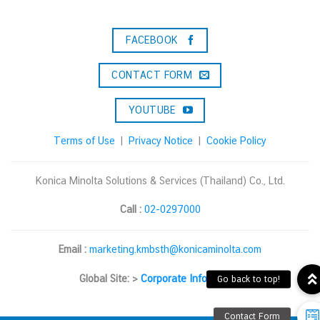
FACEBOOK
CONTACT FORM
YOUTUBE
Terms of Use
|
Privacy Notice
|
Cookie Policy
Konica Minolta Solutions & Services (Thailand) Co., Ltd.
Call :
02-0297000
Email :
marketing.kmbsth@konicaminolta.com
Global Site:
>
Corporate Information