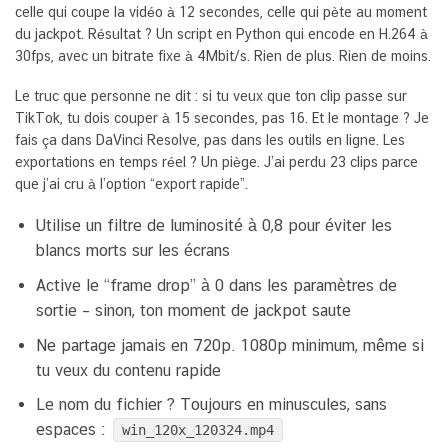
celle qui coupe la vidéo à 12 secondes, celle qui pète au moment
du jackpot. Résultat ? Un script en Python qui encode en H.264 à
30fps, avec un bitrate fixe à 4Mbit/s. Rien de plus. Rien de moins.
Le truc que personne ne dit : si tu veux que ton clip passe sur
TikTok, tu dois couper à 15 secondes, pas 16. Et le montage ? Je
fais ça dans DaVinci Resolve, pas dans les outils en ligne. Les
exportations en temps réel ? Un piège. J’ai perdu 23 clips parce
que j’ai cru à l’option “export rapide”.
Utilise un filtre de luminosité à 0,8 pour éviter les
blancs morts sur les écrans
Active le “frame drop” à 0 dans les paramètres de
sortie – sinon, ton moment de jackpot saute
Ne partage jamais en 720p. 1080p minimum, même si
tu veux du contenu rapide
Le nom du fichier ? Toujours en minuscules, sans
espaces :
win_120x_120324.mp4