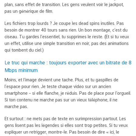
plan, sans effet de transition. Les gens veulent voir le jackpot,
pas un générique de film.
Les fichiers trop lourds ? Je coupe les dead spins inutiles. Pas
besoin de montrer 40 tours sans rien. Un bon montage, c’est du
ciseau. Tu gardes l’essentiel, tu supprimes le reste. (Et si tu veux
un effet, utilise une simple transition en noir, pas des animations
qui tombent du ciel.)
Le truc qui marche : toujours exporter avec un bitrate de 8
Mbps minimum
Moins, et l’image devient une tache. Plus, et tu gaspilles de
l’espace pour rien. Je teste chaque vidéo sur un ancien
smartphone – si elle flanche, je réduis. Pas de place pour l’orgueil.
Si ton contenu ne marche pas sur un vieux téléphone, il ne
marche pas.
Et surtout : ne mets pas de texte en surimpression partout. Les
gens lisent pas les légendes si elles sont trop petites. Si tu veux
expliquer un retrigger, montre-le. Pas besoin de dire « ici, le