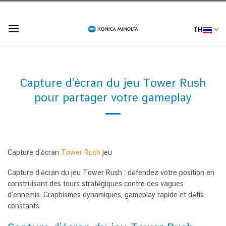
Skip
to
TH
content
Capture d’écran du jeu Tower Rush
pour partager votre gameplay
Capture d’écran
Tower Rush
jeu
Capture d’écran du jeu Tower Rush : défendez votre position en
construisant des tours stratégiques contre des vagues
d’ennemis. Graphismes dynamiques, gameplay rapide et défis
constants.