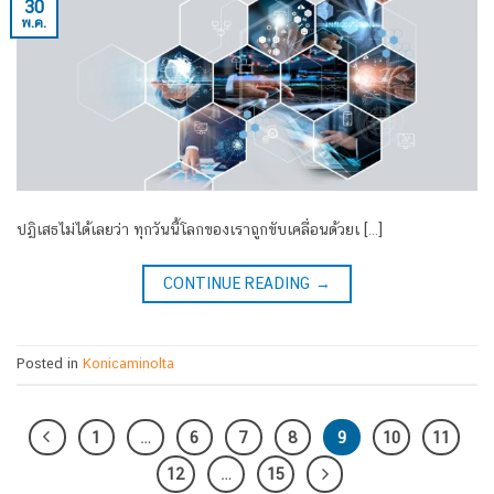
30
พ.ค.
ปฏิเสธไม่ได้เลยว่า ทุกวันนี้โลกของเราถูกขับเคลื่อนด้วยเ […]
CONTINUE READING
→
Posted in
Konicaminolta
1
…
6
7
8
9
10
11
12
…
15